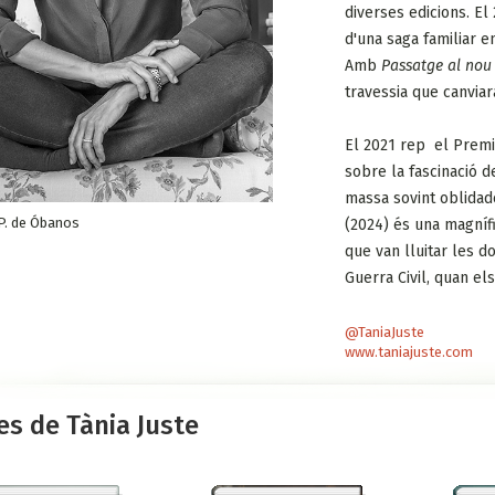
diverses edicions. El
d'una saga familiar e
Amb
Passatge al no
travessia que canviar
El 2021 rep el Prem
sobre la fascinació de
massa sovint oblidade
 P. de Óbanos
(2024) és una magnífi
que van lluitar les d
Guerra Civil, quan el
@TaniaJuste
www.taniajuste.com
es de Tània Juste