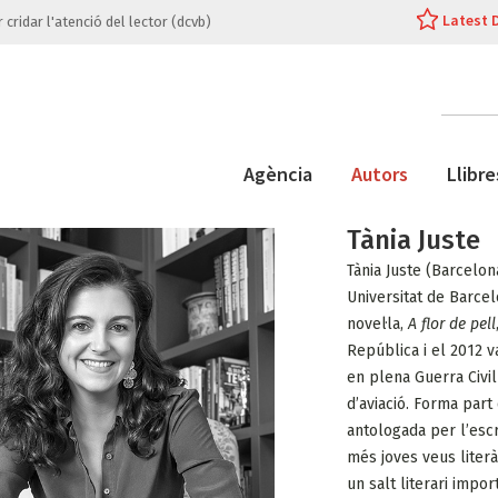
Latest 
cridar l'atenció del lector (dcvb)
Agència
Autors
Llibre
Tània Juste
Tània Juste (Barcelona
Universitat de Barcel
novel·la,
A flor de pell
República i el 2012 
en plena Guerra Civi
d’aviació. Forma part
antologada per l’escr
més joves veus liter
un salt literari imp