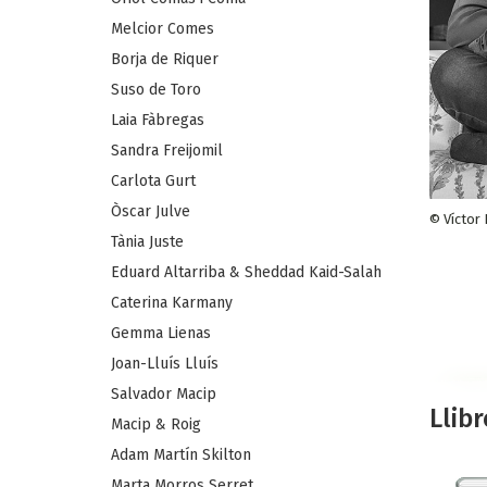
Melcior Comes
Borja de Riquer
Suso de Toro
Laia Fàbregas
Sandra Freijomil
Carlota Gurt
Òscar Julve
© Víctor
Tània Juste
Eduard Altarriba & Sheddad Kaid-Salah
Caterina Karmany
Gemma Lienas
Joan-Lluís Lluís
Salvador Macip
Llibr
Macip & Roig
Adam Martín Skilton
Marta Morros Serret