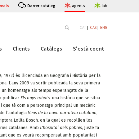
Deals
Darrer catàleg
agents
lab
CAT
|
CAS
|
ENG
s
Clients
Catàlegs
S'està coent
, 1972) és llicenciada en Geografia i Història per la
ona. L’any 2009 va sortir publicada la seva primera
, un homenatge als temps esperançats de la
va publicar
Els anys robats
, una història que se situa
l i que té com a personatge principal un mecànic
 de l’antologia
Veus de la nova narrativa catalana
,
iptora Lolita Bosch, en la qual es recollien les
àries catalanes. Amb
L’hospital dels pobres
, Juste fa
ortant que es veurà recompensat amb popularitat i