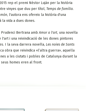
 2015 rep el premi Nèstor Luján per la història
ntre vinyes que duu per títol,
Temps de família
.
u món
, l'autora ens ofereix la història d'una
à la vida a dues dones.
i Prudenci Bertrana amb
Amor a l'art
, una novel·la
 l'art i una reivindicació de les dones pintores
s. I la seva darrera novel·la,
Les noies de Sants
ca obra que reivindica «l’altra guerra», aquella
ones a les ciutats i pobles de Catalunya durant la
s seus homes eren al front.