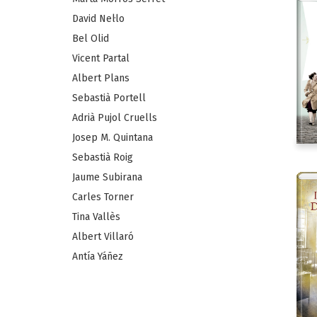
David Nel·lo
Bel Olid
Vicent Partal
Albert Plans
Sebastià Portell
Adrià Pujol Cruells
Josep M. Quintana
Sebastià Roig
Jaume Subirana
Carles Torner
Tina Vallès
Albert Villaró
Antía Yáñez