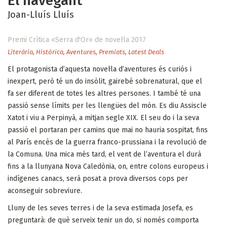
El navegant
Joan-Lluís Lluís
Premi Crítica «Serra d'Or» de novel·la 2017
Literària
,
Històrica
,
Aventures
,
Premiats
,
Latest Deals
El protagonista d’aquesta novel·la d’aventures és curiós i
inexpert, però té un do insòlit, gairebé sobrenatural, que el
fa ser diferent de totes les altres persones. I també té una
passió sense límits per les llengües del món. Es diu Assiscle
Xatot i viu a Perpinyà, a mitjan segle XIX. El seu do i la seva
passió el portaran per camins que mai no hauria sospitat, fins
al París encès de la guerra franco-prussiana i la revolució de
la Comuna. Una mica més tard, el vent de l’aventura el durà
fins a la llunyana Nova Caledònia, on, entre colons europeus i
indígenes canacs, serà posat a prova diversos cops per
aconseguir sobreviure.
Lluny de les seves terres i de la seva estimada Josefa, es
preguntarà: de què serveix tenir un do, si només comporta