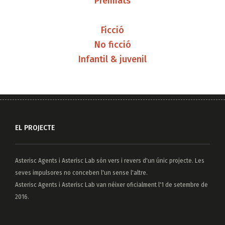
Premiats
Ficció
No ficció
Infantil & juvenil
EL PROJECTE
Asterisc Agents
i
Asterisc Lab
són vers i revers d'un únic projecte. Les
seves impulsores no conceben l'un sense l'altre.
Asterisc Agents i Asterisc Lab van néixer oficialment l'1 de setembre de
2016.