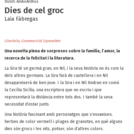
Dutch: AmboAnthos
Dies de cel groc
Laia Fàbregas
Literària
,
Commercial Upmarket
Una novel·la plena de sorpreses sobre la família, l’amor, la
recerca de la felicitat i la literatura.
La Sira té un germà gran, en Nil, i la seva història no és com la
dels altres germans. La Sira farà de castellera i en Nil
desapareixerà de ben jove. I la Sira i en Nil tindran en comú
la Cecília Sicília, una escriptora que no escriu i que
representarà la distància entre tots dos. I també la seva
necessitat d’estar junts.
Una història fascinant amb personatges que s’esvaeixen,
herbes de color vermell i pluges de granotes, en què alguns
dies són grocs i les nits, potser, són d’altres colors.