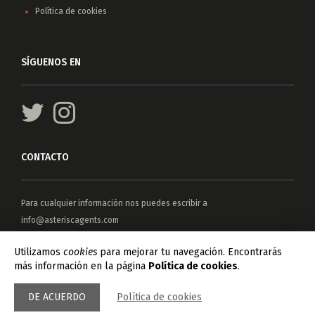
Política de cookies
SÍGUENOS EN
CONTACTO
Para cualquier información nos puedes escribir a
info@asteriscagents.com
Para manuscritos no solicitados, consulta
Asterisc Lab
Utilizamos
cookies
para mejorar tu navegación. Encontrarás
más información en la página
Política de cookies
.
© 2026 ASTERISC AGENTS. ALL RIGHTS RESERVED.
DE ACUERDO
Política de cookies