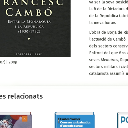
va ser la seva posici
la fi de la Dictadura
de la República (abri
la meva hora».
L’obra de Borja de Ri
l’actuació de Cambó, 
dels sectors conserv
Enfront del que fins a
seves
Memòries
, Riq
07) | 200p
sectors militars i ci
catalanista assumís u
es relacionats