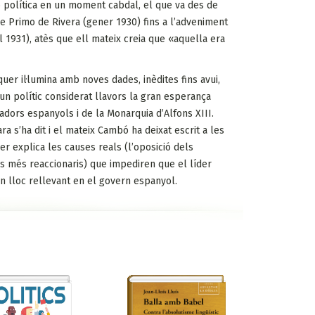
ó política en un moment cabdal, el que va des de
 de Primo de Rivera (gener 1930) fins a l’adveniment
l 1931), atès que ell mateix creia que «aquella era
quer il·lumina amb noves dades, inèdites fins avui,
un polític considerat llavors la gran esperança
adors espanyols i de la Monarquia d’Alfons XIII.
ra s’ha dit i el mateix Cambó ha deixat escrit a les
uer explica les causes reals (l’oposició dels
vils més reaccionaris) que impediren que el líder
n lloc rellevant en el govern espanyol.