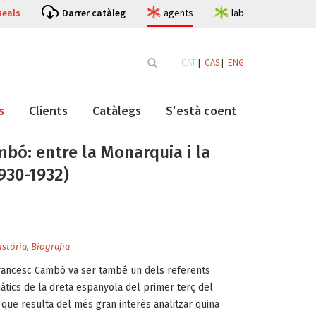
Deals
Darrer catàleg
agents
lab
CAT
|
CAS
|
ENG
s
Clients
Catàlegs
S'està coent
bó: entre la Monarquia i la
930-1932)
istòria
,
Biografia
 Francesc Cambó va ser també un dels referents
tics de la dreta espanyola del primer terç del
 que resulta del més gran interès analitzar quina