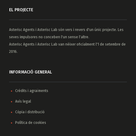
EL PROJECTE
Asterisc Agents
i
Asterisc Lab
són vers i revers d'un únic projecte. Les
seves impulsores no conceben l'un sense l'altre.
Asterisc Agents i Asterisc Lab van néixer oficialment l'1 de setembre de
2016.
INFORMACIÓ GENERAL
Crèdits i agraïments
Avís legal
Còpia i distribució
Política de cookies