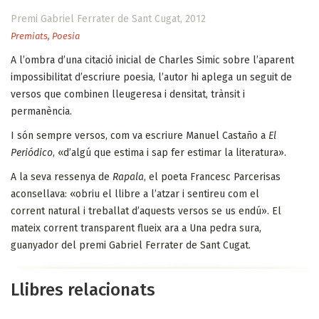
Premi Gabriel Ferrater de Sant Cugat, 2012
Premiats
,
Poesia
A l’ombra d’una citació inicial de Charles Simic sobre l’aparent
impossibilitat d’escriure poesia, l’autor hi aplega un seguit de
versos que combinen lleugeresa i densitat, trànsit i
permanència.
I són sempre versos, com va escriure Manuel Castaño a
El
Periódico
, «d’algú que estima i sap fer estimar la literatura».
A la seva ressenya de
Rapala
, el poeta Francesc Parcerisas
aconsellava: «obriu el llibre a l’atzar i sentireu com el
corrent natural i treballat d’aquests versos se us endú». El
mateix corrent transparent flueix ara a Una pedra sura,
guanyador del premi Gabriel Ferrater de Sant Cugat.
Llibres relacionats