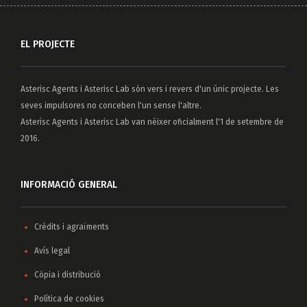
EL PROJECTE
Asterisc Agents
i
Asterisc Lab
són vers i revers d'un únic projecte. Les
seves impulsores no conceben l'un sense l'altre.
Asterisc Agents i Asterisc Lab van néixer oficialment l'1 de setembre de
2016.
INFORMACIÓ GENERAL
Crèdits i agraïments
Avís legal
Còpia i distribució
Política de cookies