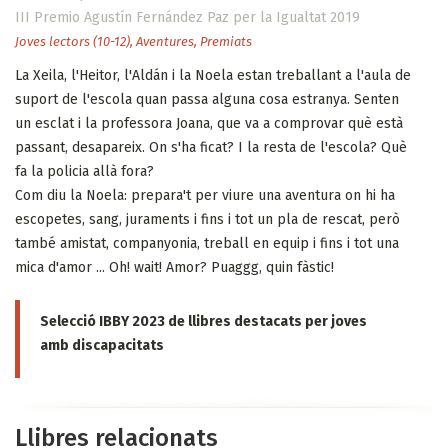
III Premio Agustín Fernández Paz per la Igualtat 2019
Joves lectors (10-12)
,
Aventures
,
Premiats
La Xeila, l'Heitor, l'Aldán i la Noela estan treballant a l'aula de
suport de l'escola quan passa alguna cosa estranya. Senten
un esclat i la professora Joana, que va a comprovar què està
passant, desapareix. On s'ha ficat? I la resta de l'escola? Què
fa la policia allà fora?
Com diu la Noela: prepara't per viure una aventura on hi ha
escopetes, sang, juraments i fins i tot un pla de rescat, però
també amistat, companyonia, treball en equip i fins i tot una
mica d'amor ... Oh! wait! Amor? Puaggg, quin fàstic!
Selecció IBBY 2023 de llibres destacats per joves
amb discapacitats
Llibres relacionats