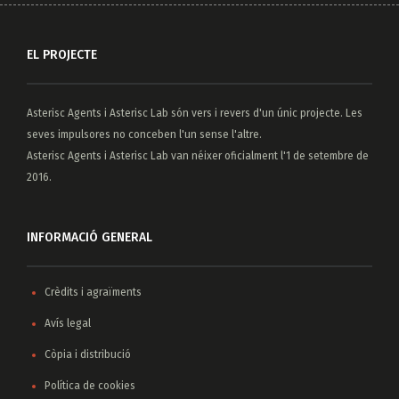
EL PROJECTE
Asterisc Agents
i
Asterisc Lab
són vers i revers d'un únic projecte. Les
seves impulsores no conceben l'un sense l'altre.
Asterisc Agents i Asterisc Lab van néixer oficialment l'1 de setembre de
2016.
INFORMACIÓ GENERAL
Crèdits i agraïments
Avís legal
Còpia i distribució
Política de cookies